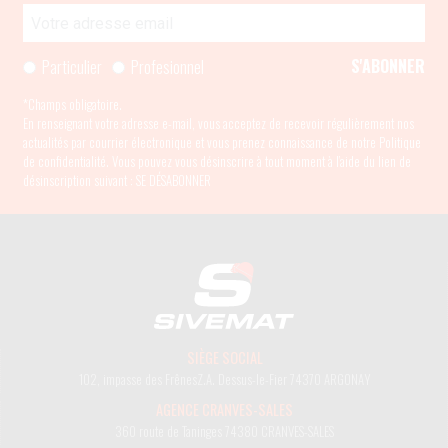
Particulier
Profesionnel
*Champs obligatoire.
En renseignant votre adresse e-mail, vous acceptez de recevoir régulièrement nos
actualités par courrier électronique et vous prenez connaissance de
notre Politique
de confidentialité
. Vous pouvez vous désinscrire à tout moment à l’aide du lien de
désinscription suivant :
SE DÉSABONNER
SIÈGE SOCIAL
102, impasse des Frênes
Z.A. Dessus-le-Fier
74370 ARGONAY
AGENCE CRANVES-SALES
360 route de Taninges
74380 CRANVES-SALES