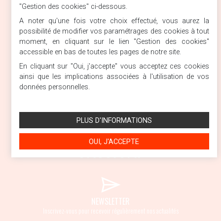
"Gestion des cookies" ci-dessous.
A noter qu'une fois votre choix effectué, vous aurez la
SIVEMAT
possibilité de modifier vos paramétrages des cookies à tout
CRANVES-SALES
moment, en cliquant sur le lien "Gestion des cookies"
location / vente
accessible en bas de toutes les pages de notre site.
04 50 43 11 71
En cliquant sur "Oui, j'accepte" vous acceptez ces cookies
ainsi que les implications associées à l'utilisation de vos
données personnelles.
SIVEMAT
PLUS D'INFORMATIONS
PORTE DE SAVOIE
location / vente
OUI, J'ACCEPTE
04 79 84 04 17
NEWSLETTER
Inscrivez-vous pour recevoir régulièrement nos actualités