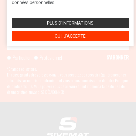
données personnelles.
PLUS D'INFORMATIONS
NEWSLETTER
Inscrivez-vous pour recevoir régulièrement nos actualités
OUI, J'ACCEPTE
Particulier
Profesionnel
*Champs obligatoire.
En renseignant votre adresse e-mail, vous acceptez de recevoir régulièrement nos
actualités par courrier électronique et vous prenez connaissance de
notre Politique
de confidentialité
. Vous pouvez vous désinscrire à tout moment à l’aide du lien de
désinscription suivant :
SE DÉSABONNER