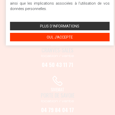
ARGONAY
ainsi que les implications associées à l'utilisation de vos
données personnelles.
location / vente
04 50 27 17 53
PLUS D'INFORMATIONS
OUI, J'ACCEPTE
SIVEMAT
CRANVES-SALES
location / vente
04 50 43 11 71
SIVEMAT
PORTE DE SAVOIE
location / vente
04 79 84 04 17