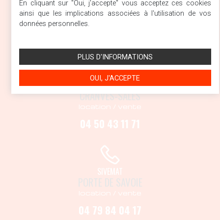
En cliquant sur "Oui, j'accepte" vous acceptez ces cookies
ARGONAY
ainsi que les implications associées à l'utilisation de vos
location / vente
données personnelles.
04 50 27 17 53
PLUS D'INFORMATIONS
OUI, J'ACCEPTE
SIVEMAT
CRANVES-SALES
location / vente
04 50 43 11 71
SIVEMAT
PORTE DE SAVOIE
location / vente
04 79 84 04 17